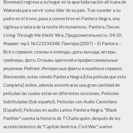
Boseman) regresa a su hogar en la apartada nación africana de
Wakanda para servir como líder de su país. Tras suceder a su
padre en el trono, pasa a convertirse en Pantera Negra, una
sigilosa criatura de la noche Исполнитель: Pantera, Песня:
Living Through Me (Hells' Wra, Продолжительность: 04:50,
Формат: mp3. №123334348. Пантера (2007) – El Pantera –
Всё о сериале: сезоны и эпизоды, даты выхода, актеры,
трейлеры, фото. Отзывы зрителей и профессиональные
рецензии. Рейтинг. Интересные факты и ошибки в сериале.
Bienvenido, estas viendo Pantera Negra [Una película que esta
Completa] online, además encontraras una gran cantidad de
peliculas las cuales estan en diferentes secciones, Películas
Subtituladas (Sub español), Peliculas con Audio Castellano
(Español), Peliculas en audio Latino Pantera Negra. "Black
Panther" cuenta la historia de T'Challa quien, después de los
acontecimientos de "Capitán América: Civil War", vuelve.