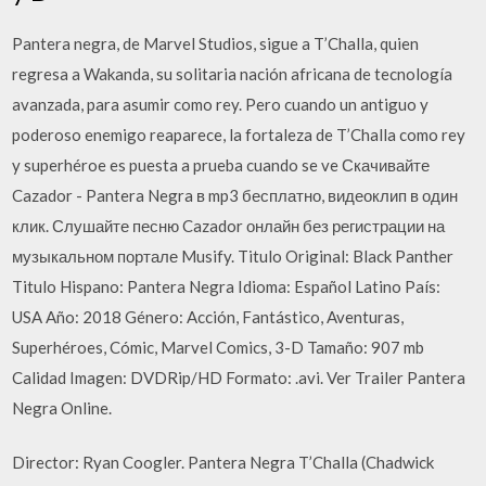
Pantera negra, de Marvel Studios, sigue a T’Challa, quien
regresa a Wakanda, su solitaria nación africana de tecnología
avanzada, para asumir como rey. Pero cuando un antiguo y
poderoso enemigo reaparece, la fortaleza de T’Challa como rey
y superhéroe es puesta a prueba cuando se ve Скачивайте
Cazador - Pantera Negra в mp3 бесплатно, видеоклип в один
клик. Слушайте песню Cazador онлайн без регистрации на
музыкальном портале Musify. Titulo Original: Black Panther
Titulo Hispano: Pantera Negra Idioma: Español Latino País:
USA Año: 2018 Género: Acción, Fantástico, Aventuras,
Superhéroes, Cómic, Marvel Comics, 3-D Tamaño: 907 mb
Calidad Imagen: DVDRip/HD Formato: .avi. Ver Trailer Pantera
Negra Online.
Director: Ryan Coogler. Pantera Negra T’Challa (Chadwick