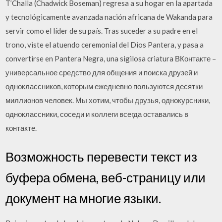
T’Challa (Chadwick Boseman) regresa a su hogar en la apartada
y tecnológicamente avanzada nación africana de Wakanda para
servir como el líder de su país. Tras suceder a su padre en el
trono, viste el atuendo ceremonial del Dios Pantera, y pasa a
convertirse en Pantera Negra, una sigilosa criatura ВКонтакте –
универсальное средство для общения и поиска друзей и
одноклассников, которым ежедневно пользуются десятки
миллионов человек. Мы хотим, чтобы друзья, однокурсники,
одноклассники, соседи и коллеги всегда оставались в
контакте.
Возможность перевести текст из
буфера обмена, веб-страницу или
документ на многие языки.