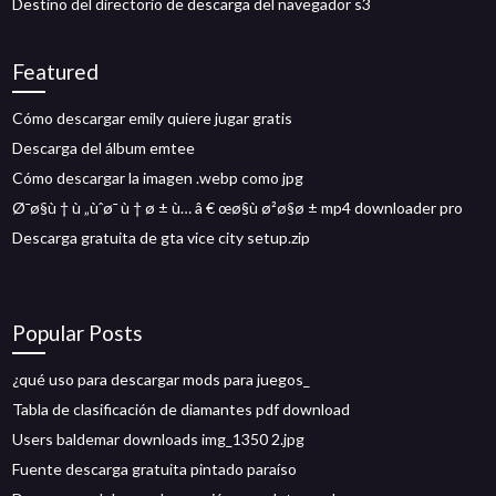
Destino del directorio de descarga del navegador s3
Featured
Cómo descargar emily quiere jugar gratis
Descarga del álbum emtee
Cómo descargar la imagen .webp como jpg
Ø¯ø§ù † ù „ùˆø¯ ù † ø ± ù… â € œø§ù ø²ø§ø ± mp4 downloader pro
Descarga gratuita de gta vice city setup.zip
Popular Posts
¿qué uso para descargar mods para juegos_
Tabla de clasificación de diamantes pdf download
Users baldemar downloads img_1350 2.jpg
Fuente descarga gratuita pintado paraíso