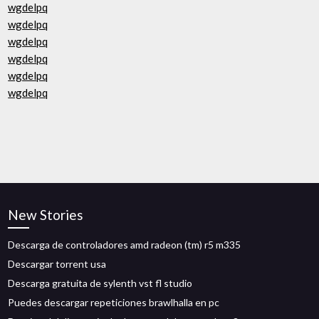
wgdelpq
wgdelpq
wgdelpq
wgdelpq
wgdelpq
wgdelpq
New Stories
Descarga de controladores amd radeon (tm) r5 m335
Descargar torrent usa
Descarga gratuita de sylenth vst fl studio
Puedes descargar repeticiones brawlhalla en pc