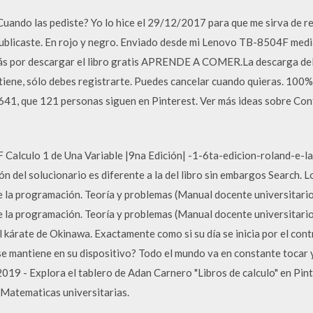
 Cuando las pediste? Yo lo hice el 29/12/2017 para que me sirva de r
ublicaste. En rojo y negro. Enviado desde mi Lenovo TB-8504F media
or descargar el libro gratis APRENDE A COMER.La descarga del mi
ntiene, sólo debes registrarte. Puedes cancelar cuando quieras. 100%
8641, que 121 personas siguen en Pinterest. Ver más ideas sobre Cont
 Calculo 1 de Una Variable |9na Edición| -1-6ta-edicion-roland-e-l
ión del solucionario es diferente a la del libro sin embargos Search.
a programación. Teoría y problemas (Manual docente universitario
a programación. Teoría y problemas (Manual docente universitario
kárate de Okinawa. Exactamente como si su día se inicia por el contr
 mantiene en su dispositivo? Todo el mundo va en constante tocar y
019 - Explora el tablero de Adan Carnero "Libros de calculo" en Pint
 Matematicas universitarias.