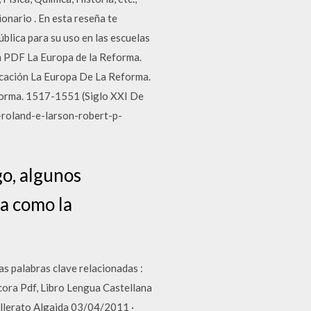
onario . En esta reseña te
blica para su uso en las escuelas
n PDF La Europa de la Reforma.
licación La Europa De La Reforma.
forma. 1517-1551 (Siglo XXI De
-roland-e-larson-robert-p-
go, algunos
ea como la
as palabras clave relacionadas :
cora Pdf, Libro Lengua Castellana
illerato Algaida 03/04/2011 ·