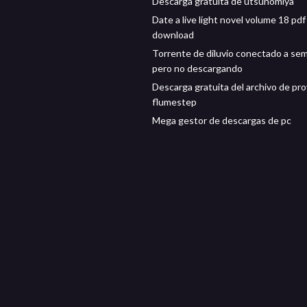
Descarga gratuita de utsunomiya
Date a live light novel volume 18 pdf
download
Torrente de diluvio conectado a semi
pero no descargando
Descarga gratuita del archivo de pr
flumestep
Mega gestor de descargas de pc