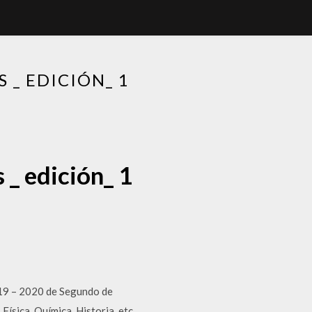
 _ EDICIÓN_ 1
 _ edición_ 1
019 – 2020 de Segundo de
ísica, Química, Historia, etc.,