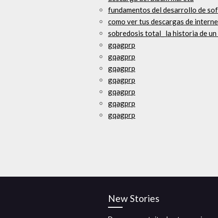
fundamentos del desarrollo de s
como ver tus descargas de interne
sobredosis total_ la historia de u
gqagprp
gqagprp
gqagprp
gqagprp
gqagprp
gqagprp
gqagprp
New Stories