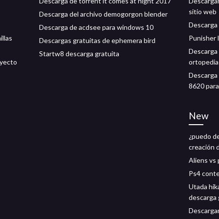
Descarga de torrent it comes at night 2017
Descargar 
sitio web
Descarga del archivo demogorgon blender
Descarga 
Descarga de acdsee para windows 10
llas
Punisher 
Descargas gratuitas de ephemera bird
Descarga 
Startw8 descarga gratuita
oyecto
ortopedia
Descarga 
8620 par
New
¿puedo de
creación 
Aliens vs
Ps4 conte
Utada hika
descarga 
Descargar