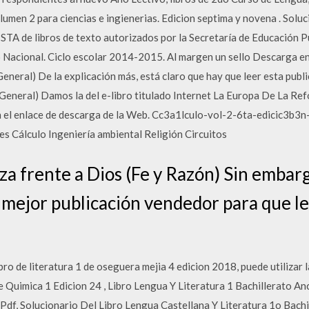
umen 2 para ciencias e ingienerias. Edicion septima y novena . Soluci
STA de libros de texto autorizados por la Secretaría de Educación Pú
o Nacional. Ciclo escolar 2014-2015. Al margen un sello Descarga e
neral) De la explicación más, está claro que hay que leer esta pub
eneral) Damos la del e-libro titulado Internet La Europa De La Re
n el enlace de descarga de la Web. Cc3a1lculo-vol-2-6ta-edicic3b3n
es Cálculo Ingeniería ambiental Religión Circuitos
za frente a Dios (Fe y Razón) Sin embar
a mejor publicación vendedor para que l
bro de literatura 1 de oseguera mejia 4 edicion 2018, puede utilizar l
 Quimica 1 Edicion 24 , Libro Lengua Y Literatura 1 Bachillerato An
x Pdf, Solucionario Del Libro Lengua Castellana Y Literatura 1o Bach