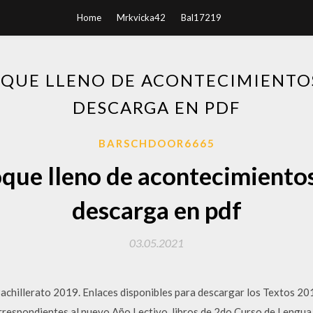
Home
Mrkvicka42
Bal17219
QUE LLENO DE ACONTECIMIENTOS
DESCARGA EN PDF
BARSCHDOOR6665
que lleno de acontecimientos
descarga en pdf
03.05.2021
chillerato 2019. Enlaces disponibles para descargar los Textos 2
respondientes al nuevo Año Lectivo, libros de 2do Curso de Lengua, F