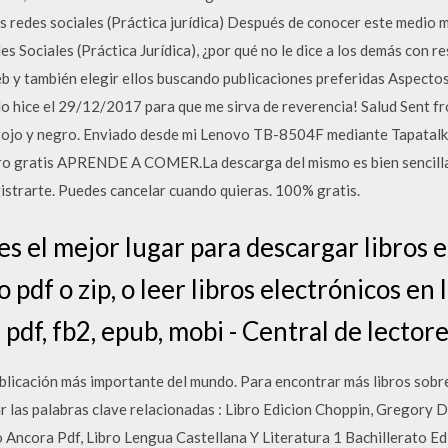
 redes sociales (Práctica jurídica) Después de conocer este medio m
 Sociales (Práctica Jurídica), ¿por qué no le dice a los demás con r
 web y también elegir ellos buscando publicaciones preferidas Aspecto
lo hice el 29/12/2017 para que me sirva de reverencia! Salud Sent f
n rojo y negro. Enviado desde mi Lenovo TB-8504F mediante Tapat
bro gratis APRENDE A COMER.La descarga del mismo es bien sencilla
gistrarte. Puedes cancelar cuando quieras. 100% gratis.
es el mejor lugar para descargar libros 
 pdf o zip, o leer libros electrónicos en 
pdf, fb2, epub, mobi - Central de lector
publicación más importante del mundo. Para encontrar más libros sobre
ar las palabras clave relacionadas : Libro Edicion Choppin, Gregory D
 Ancora Pdf, Libro Lengua Castellana Y Literatura 1 Bachillerato Ed