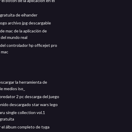
el botón de la aplicación en el
gratuita de eihander
logo archivo jpg descargable
de mac de la aplicación de
 del mundo real
del controlador hp officejet pro
a mac
scargar la herramienta de
de medios iso_
 predator 2 pc descarga del juego
nido descargado star wars lego
ru single collection vol.1
gratuita
 el álbum completo de tyga