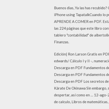
Buenos dias, Ya las has recubido?
iPhone using TapatalkCuando lo p
APRENDE A COMER en PDF. Estás p
las 224 páginas que este libro co
tablero "contabilidad" de alberto
Finanzas.
Edición| Ron Larson Gratis en PDF
edwards/ Cálculo I y II -.. numerac
Descarga en PDF Fundamentos de l
Descarga en PDF Fundamentos de l
Descarga en PDF Los secretos del 
Kárate De Okinawa Sin embargo, se
despertar, así como en … 12-ago-2
de calculo, Libros de matemáticas,