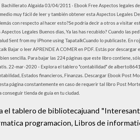
 Bachillerato Algaida 03/04/2011 · Ebook Free Aspectos legales de 
 medio muy fácil de leer y también obtener esta Aspectos Legales De
s demás con respecto al hacer esto?Se podría decir a otros a visitar es
 Aspectos Legales Buenos dias, Ya las has recubido? Cuando las ped
Salud Sent from my iPhone using TapatalkCuando lo publicaste. En ro
lk Bajar o leer APRENDE A COMER en PDF. Estás por descargar e
en sencilla. Para bajar las 224 páginas que este libro contiene, sól
tis. 22-mar-2020 - Explora el tablero "contabilidad" de alberto864
ntabilidad, Estados financieros, Finanzas. Descargar Ebook Post Mor
sta página constantemente en caso de requerir tal libro Post Morte
 a conseguir tienda de guía en tu ciudad.
a el tablero de bibliotecajuand "Interesant
rmatica programacion, Libros de informati