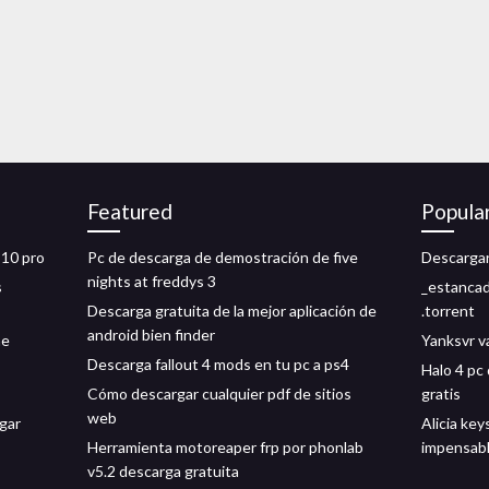
Featured
Popula
 10 pro
Pc de descarga de demostración de five
Descarga
nights at freddys 3
s
_estancad
Descarga gratuita de la mejor aplicación de
.torrent
android bien finder
ne
Yanksvr v
Descarga fallout 4 mods en tu pc a ps4
Halo 4 pc
Cómo descargar cualquier pdf de sitios
gratis
web
gar
Alicia key
Herramienta motoreaper frp por phonlab
impensab
v5.2 descarga gratuita