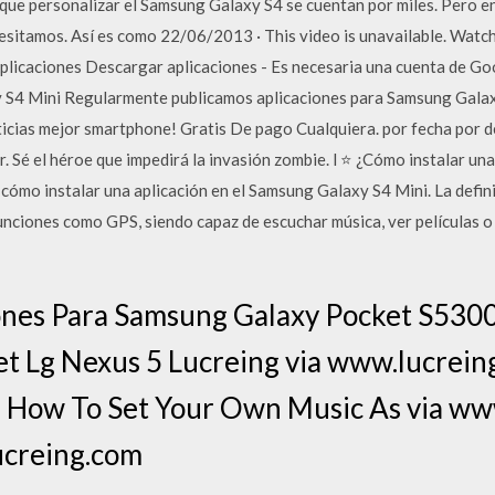
s que personalizar el Samsung Galaxy S4 se cuentan por miles. Pero
cesitamos. Así­ es como 22/06/2013 · This video is unavailable. Wa
licaciones Descargar aplicaciones - Es necesaria una cuenta de Go
y S4 Mini Regularmente publicamos aplicaciones para Samsung Galax
icias mejor smartphone! Gratis De pago Cualquiera. por fecha por d
 Sé el héroe que impedirá la invasión zombie. l ⭐ ¿Cómo instalar un
 cómo instalar una aplicación en el Samsung Galaxy S4 Mini. La defin
nciones como GPS, siendo capaz de escuchar música, ver películas o 
ones Para Samsung Galaxy Pocket S5300
et Lg Nexus 5 Lucreing via www.lucrei
 How To Set Your Own Music As via ww
ucreing.com