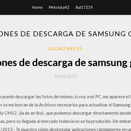
Home
Mrkvicka42
Bal17219
ONES DE DESCARGA DE SAMSUNG 
ALDAZ48913
ones de descarga de samsung 
14.03.2021
 puedo descargar las fotos del mismo, si voy a mi PC, me aparece el
os se me borran de la Archivos necesarios para actualizar el Samsun
 CM12 , (la de arriba) , que podemos descargar directamente desde 
s, pero su llegada al mercado todavía no se ha producido. Sin embarg
11/2013 · Te muestro cómo desinstalar aplicaciones rápidamente en 