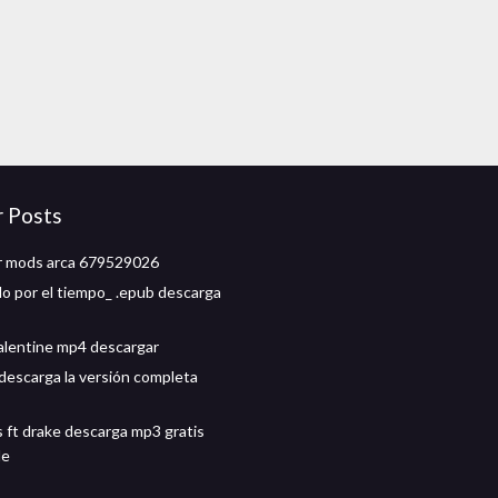
r Posts
r mods arca 679529026
o por el tiempo_ .epub descarga
alentine mp4 descargar
 descarga la versión completa
s ft drake descarga mp3 gratis
le