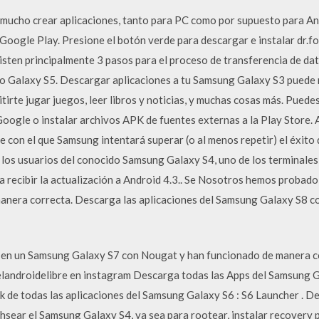
 mucho crear aplicaciones, tanto para PC como por supuesto para A
 Google Play. Presione el botón verde para descargar e instalar dr
isten principalmente 3 pasos para el proceso de transferencia de dat
o Galaxy S5. Descargar aplicaciones a tu Samsung Galaxy S3 puede m
itirte jugar juegos, leer libros y noticias, y muchas cosas más. Puede
Google o instalar archivos APK de fuentes externas a la Play Store.
e con el que Samsung intentará superar (o al menos repetir) el éxito 
 los usuarios del conocido Samsung Galaxy S4, uno de los terminale
 recibir la actualización a Android 4.3.. Se Nosotros hemos probad
anera correcta. Descarga las aplicaciones del Samsung Galaxy S8 c
n un Samsung Galaxy S7 con Nougat y han funcionado de manera co
landroidelibre en instagram Descarga todas las Apps del Samsung G
apk de todas las aplicaciones del Samsung Galaxy S6 : S6 Launcher . 
lahsear el Samsung Galaxy S4, ya sea para rootear, instalar recovery