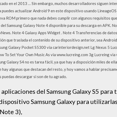
rcado en el 2013 … Sin embargo, muchos desarrolladores siguen int
ra puedes actualizar Android 9 en este dispositivo usando LineageOS 
eva ROM primero que nada debes cumplir con algunos requisitos que
es del Samsung Galaxy Note 4 disponible para su descarga en APK. No
News. Note 4 Galaxy Apps Widget . Note 4 Transferencias de datos 
ción que traslada el contenido de su dispositivo anterior, sea Androi
ung Galaxy Pocket S5300 via carinteriordesign.net Lg Nexus 5 Luc
w To Set Your Own Music As via www.lucreing.com 3g Lucreing via
ng Galaxy S4 no es tarea fácil, ya que hay a disposición miles de el
 hay algunas que destacan del resto, y hoy vamos a hablar precisame
s puedas descargar si son de tu agrado.
s aplicaciones del Samsung Galaxy S5 para t
spositivo Samsung Galaxy para utilizarlas 
 Note 3),